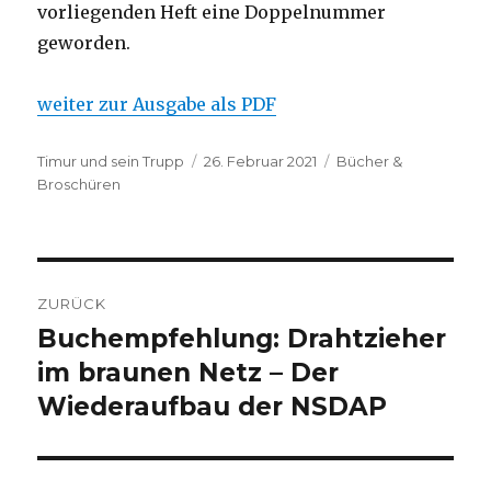
vorliegenden Heft eine Doppelnummer
geworden.
weiter zur Ausgabe als PDF
Autor
Veröffentlicht
Kategorien
Timur und sein Trupp
26. Februar 2021
Bücher &
am
Broschüren
Beitragsnavigation
ZURÜCK
Buchempfehlung: Drahtzieher
Vorheriger
Beitrag:
im braunen Netz – Der
Wiederaufbau der NSDAP