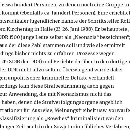
uf etwa hundert Personen, zu denen noch eine Gruppe in
kommt (ebenfalls ca. hundert Personen). Eine erheblic
tsradikaler Jugendlicher nannte der Schriftsteller Rolf
m Kirchentag in Halle (23.-26. Juni 1988). Er behauptete ,
DDR 1500 junge Leute selbst als „Neonazis“ bezeichnen“
 aus der diese Zahl stammen soll und wie sie ermittelt
rdings bisher nichts zu erfahren. Prozesse wegen
215 StGB der DDR) und Berichte darüber in den dortige
der DDR nicht allzu selten. Überwiegend wurde dabei
en unpolitischer krimineller Delikte verhandelt.
lerdings kam diese Strafbestirnmung auch gegen
 zur Anwendung, die mit Neonazismus nicht das
n haben, denen die Strafverfolgungsorgane angeblich
trationen für Ausreise, Meinungsfreiheit usw. vorwarf
 Klassifizierung als „Rowdies“ kriminalisiert werden
t langer Zeit auch in der Sowjetunion übliches Verfahren