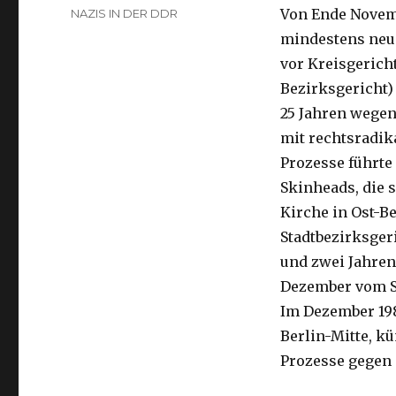
am
Kategorien
Von Ende Novemb
NAZIS IN DER DDR
mindestens neu
vor Kreisgericht
Bezirksgericht) 
25 Jahren wege
mit rechtsradik
Prozesse führte
Skinheads, die 
Kirche in Ost-Be
Stadtbezirksger
und zwei Jahren,
Dezember vom St
Im Dezember 198
Berlin-Mitte, k
Prozesse gegen 