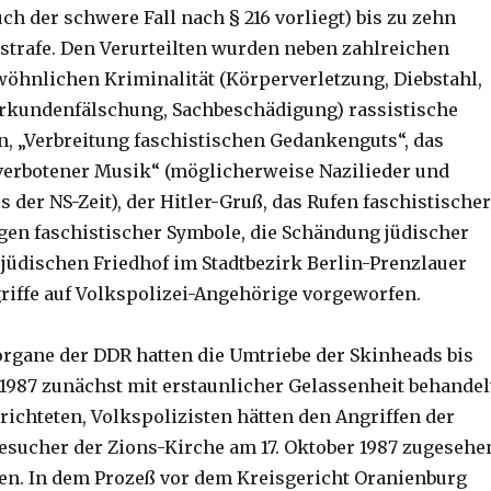
uch der schwere Fall nach § 216 vorliegt) bis zu zehn
sstrafe. Den Verurteilten wurden neben zahlreichen
wöhnlichen Kriminalität (Körperverletzung, Diebstahl,
Urkundenfälschung, Sachbeschädigung) rassistische
 „Verbreitung faschistischen Gedankenguts“, das
verbotener Musik“ (möglicherweise Nazilieder und
 der NS-Zeit), der Hitler-Gruß, das Rufen faschistischer
igen faschistischer Symbole, die Schändung jüdischer
 jüdischen Friedhof im Stadtbezirk Berlin-Prenzlauer
riffe auf Volkspolizei-Angehörige vorgeworfen.
organe der DDR hatten die Umtriebe der Skinheads bis
1987 zunächst mit erstaunlicher Gelassenheit behandel
ichteten, Volkspolizisten hätten den Angriffen der
esucher der Zions-Kirche am 17. Oktober 1987 zugesehe
en. In dem Prozeß vor dem Kreisgericht Oranienburg