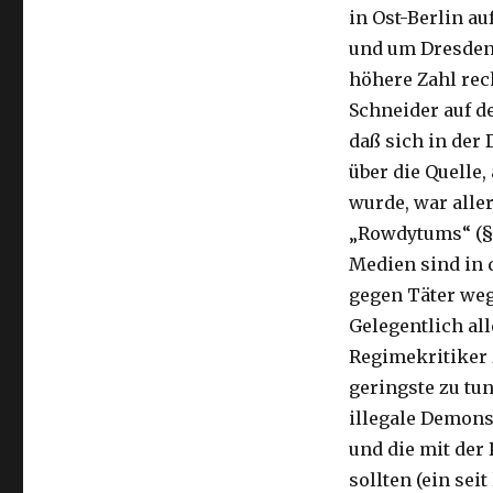
in Ost-Berlin a
und um Dresden 
höhere Zahl rech
Schneider auf de
daß sich in der 
über die Quelle,
wurde, war alle
„Rowdytums“ (§ 
Medien sind in 
gegen Täter weg
Gelegentlich al
Regimekritiker
geringste zu tu
illegale Demons
und die mit der
sollten (ein sei