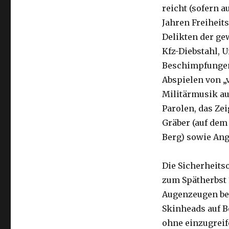
reicht (sofern a
Jahren Freiheit
Delikten der ge
Kfz-Diebstahl, 
Beschimpfungen,
Abspielen von „
Militärmusik aus
Parolen, das Ze
Gräber (auf dem
Berg) sowie Ang
Die Sicherheits
zum Spätherbst 
Augenzeugen ber
Skinheads auf B
ohne einzugreif