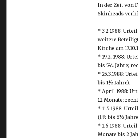
In der Zeit von 
Skinheads verhän
* 3.2.1988: Urte
weitere Beteili
Kirche am 17.10.
* 19.2. 1988: Ur
bis 5½ Jahre; re
* 25.3.1988: Urt
bis 1½ Jahre).
* April 1988: Ur
12 Monate; recht
* 11.5.1988: Urt
(1¾ bis 6½ Jahre
* 1.6.1988: Urte
Monate bis 2 Jah