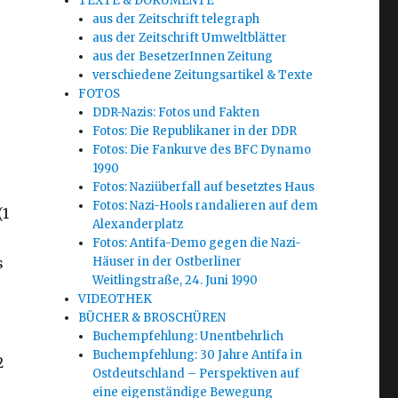
TEXTE & DOKUMENTE
aus der Zeitschrift telegraph
aus der Zeitschrift Umweltblätter
aus der BesetzerInnen Zeitung
verschiedene Zeitungsartikel & Texte
FOTOS
DDR-Nazis: Fotos und Fakten
Fotos: Die Republikaner in der DDR
Fotos: Die Fankurve des BFC Dynamo
1990
Fotos: Naziüberfall auf besetztes Haus
Fotos: Nazi-Hools randalieren auf dem
(1
Alexanderplatz
Fotos: Antifa-Demo gegen die Nazi-
s
Häuser in der Ostberliner
Weitlingstraße, 24. Juni 1990
VIDEOTHEK
BÜCHER & BROSCHÜREN
Buchempfehlung: Unentbehrlich
Buchempfehlung: 30 Jahre Antifa in
2
Ostdeutschland – Perspektiven auf
eine eigenständige Bewegung